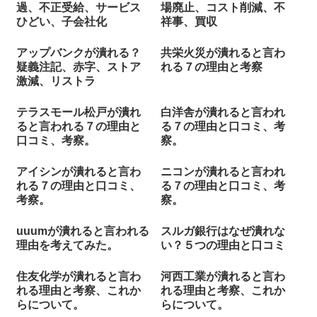
過、不正受給、サービス
場廃止、コスト削減、不
ひどい、子会社化
祥事、買収
アップバンクが潰れる？
共栄火災が潰れると言わ
疑義注記、赤字、ストア
れる７の理由と考察
激減、リストラ
テラスモール松戸が潰れ
白洋舎が潰れると言われ
ると言われる７の理由と
る７の理由と口コミ、考
口コミ、考察。
察。
アイシンが潰れると言わ
ニコンが潰れると言われ
れる７の理由と口コミ、
る７の理由と口コミ、考
考察。
察。
uuumが潰れると言われる
スルガ銀行はなぜ潰れな
理由を考えてみた。
い？５つの理由と口コミ
住友化学が潰れると言わ
河西工業が潰れると言わ
れる理由と考察、これか
れる理由と考察、これか
らについて。
らについて。