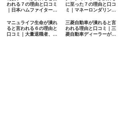
われる７の理由と口コミ
に至った７の理由と口コ
｜日本ハムファイターズ
ミ｜マネーロンダリング
の離脱、命名権募集も応
疑惑、モザンビーク責問
募はゼロ
題
マニュライフ生命が潰れ
三菱自動車が潰れると言
ると言われる６の理由と
われる理由と口コミ｜三
口コミ｜大量退職者、保
菱自動車ディーラーが破
険料が高い？
産手続き？