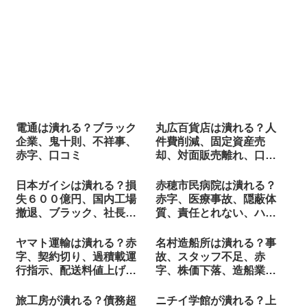
電通は潰れる？ブラック
丸広百貨店は潰れる？人
企業、鬼十則、不祥事、
件費削減、固定資産売
赤字、口コミ
却、対面販売離れ、口コ
ミ
日本ガイシは潰れる？損
赤穂市民病院は潰れる？
失６００億円、国内工場
赤字、医療事故、隠蔽体
撤退、ブラック、社長交
質、責任とれない、ハラ
代
スメント
ヤマト運輸は潰れる？赤
名村造船所は潰れる？事
字、契約切り、過積載運
故、スタッフ不足、赤
行指示、配送料値上げ、
字、株価下落、造船業界
再配達コスト
の不況
旅工房が潰れる？債務超
ニチイ学館が潰れる？上