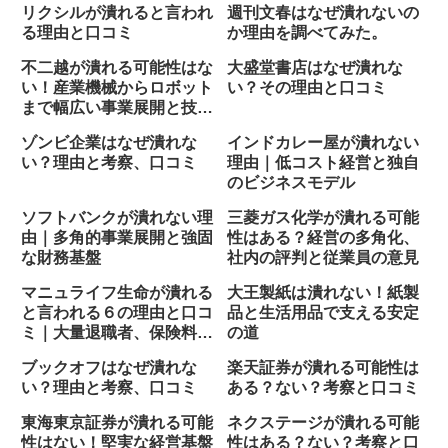
リクシルが潰れると言われ
週刊文春はなぜ潰れないの
る理由と口コミ
か理由を調べてみた。
不二越が潰れる可能性はな
大盛堂書店はなぜ潰れな
い！産業機械からロボット
い？その理由と口コミ
まで幅広い事業展開と技術
力
ゾンビ企業はなぜ潰れな
インドカレー屋が潰れない
い？理由と考察、口コミ
理由｜低コスト経営と独自
のビジネスモデル
ソフトバンクが潰れない理
三菱ガス化学が潰れる可能
由｜多角的事業展開と強固
性はある？経営の多角化、
な財務基盤
社内の評判と従業員の意見
マニュライフ生命が潰れる
大王製紙は潰れない！紙製
と言われる６の理由と口コ
品と生活用品で支える安定
ミ｜大量退職者、保険料が
の道
高い？
ブックオフはなぜ潰れな
楽天証券が潰れる可能性は
い？理由と考察、口コミ
ある？ない？考察と口コミ
東海東京証券が潰れる可能
ネクステージが潰れる可能
性はない！堅実な経営基盤
性はある？ない？考察と口