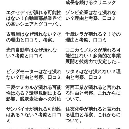
成長を続けるクリニック
エクセディが潰れる可能性
ゾンビ企業はなぜ潰れな
はない！自動車部品業界で
い？理由と考察、口コミ
の高いシェアとグローバル
展開
古着屋はなぜ潰れない？そ
千歳レラが潰れる？！その
の理由と口コミ、考察。
理由と考察、口コミ
光岡自動車はなぜ潰れな
コニカミノルタが潰れる可
い？考察と口コミ
能性はない！多角的な事業
展開と技術力で安定した経
営基盤
ビッグモーターはなぜ潰れ
ワタミはなぜ潰れない？理
ない？理由と考察、口コミ
由と考察、口コミ
三菱ケミカルが潰れる可能
河西工業が潰れると言われ
性はある？環境規制による
る理由と考察、これからに
影響、脱炭素社会への対応
ついて。
サンバイオが潰れる可能性
住友化学が潰れると言われ
はある？ない？考察と口コ
る理由と考察、これからに
ミ
ついて。