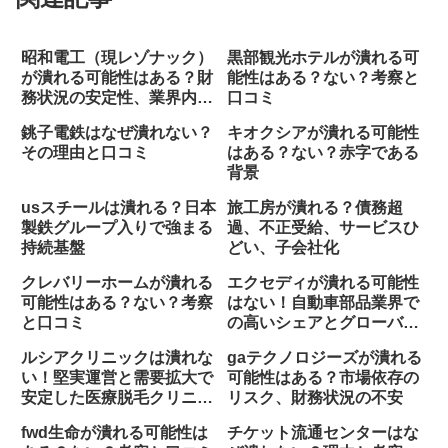
昭和電工（現レゾナック）
黒部観光ホテルが潰れる可
が潰れる可能性はある？財
能性はある？ない？考察と
務状況の安定性、業界内で
口コミ
の競争力
銚子電鉄はなぜ潰れない？
キオクシアが潰れる可能性
その理由と口コミ
はある？ない？赤字である
背景
usスチールは潰れる？日本
旅工房が潰れる？債務超
製鉄グループ入りで強まる
過、不正受給、サービスひ
持続基盤
どい、子会社化
クレバリーホームが潰れる
エクセディが潰れる可能性
可能性はある？ない？考察
はない！自動車部品業界で
と口コミ
の高いシェアとグローバル
展開
ルシアクリニックは潰れな
gaテクノロジーズが潰れる
い！堅実運営と需要拡大で
可能性はある？市場依存の
安定した医療脱毛クリニッ
リスク、財務状況の不安
ク
fwd生命が潰れる可能性は
チケット流通センターはな