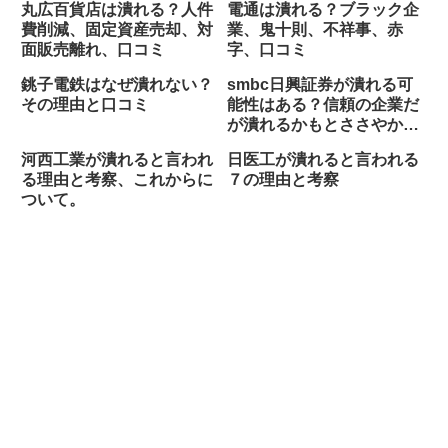
丸広百貨店は潰れる？人件
電通は潰れる？ブラック企
費削減、固定資産売却、対
業、鬼十則、不祥事、赤
面販売離れ、口コミ
字、口コミ
銚子電鉄はなぜ潰れない？
smbc日興証券が潰れる可
その理由と口コミ
能性はある？信頼の企業だ
が潰れるかもとささやかれ
た事件
河西工業が潰れると言われ
日医工が潰れると言われる
る理由と考察、これからに
７の理由と考察
ついて。