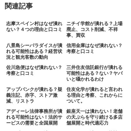
関連記事
志摩スペイン村はなぜ潰れ
ニチイ学館が潰れる？上場
ない？４つの理由と口コミ
廃止、コスト削減、不祥
事、買収
八景島シーパラダイスが潰
信用金庫はなぜ潰れない？
れる可能性はある？経営状
考察と口コミ
況と観光客数の動向
佐川急便はなぜ潰れない？
三井住友信託銀行が潰れる
考察と口コミ
可能性はある？ない？ヤバ
いと囁かれるわけ
アップバンクが潰れる？疑
住友化学が潰れると言われ
義注記、赤字、ストア激
る理由と考察、これからに
減、リストラ
ついて。
アディーレ法律事務所が潰
銀座天一は潰れない！老舗
れる可能性はない！法的サ
の天ぷらを守り続ける多店
ービスの需要と全国展開
舗展開と時代適応力