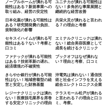
ノーブルホームが潰れる可
ユニチカが潰れる可能性は
能性はある？新規事業への
ない！多角的な事業展開と
取り組み、経営の安定性
継続的な経営改善
日本化薬が潰れる可能性は
共栄火災が潰れると言われ
ある？研究開発費の負担、
る７の理由と考察
規制強化の影響
セキスイハイムが潰れる可
エミナルクリニックは潰れ
能性はある？ない？考察と
ない！総合美容医療として
口コミ
成長を続けるクリニック
ファナックが潰れる可能性
ブックオフはなぜ潰れな
はある？技術革新の遅れ、
い？理由と考察、口コミ
経済環境の不確実性
きらやか銀行が潰れる可能
沖電気は潰れない！通信技
性はない！地域密着型の経
術と社会インフラを支える
営と安定した財務基盤
総合エレクトロニクス企業
レジーナクリニックは潰れ
テラスモール松戸が潰れる
ない！医療脱毛業界を席巻
と言われる７の理由と口コ
する安定クリニックの理由
ミ、考察。